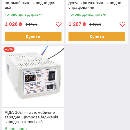
автомобільне зарядне для
десульфатувальне зарядне
акб
спрацювання
Готово до відправки
Готово до відправки
1 026
1 287
₴
₴
1 140 ₴
1 430 ₴
Купити
Купити
–2%
АІДА-10si — автомобільне
зарядне, цифрова індикація,
заряджає гелеві акб
В наявності