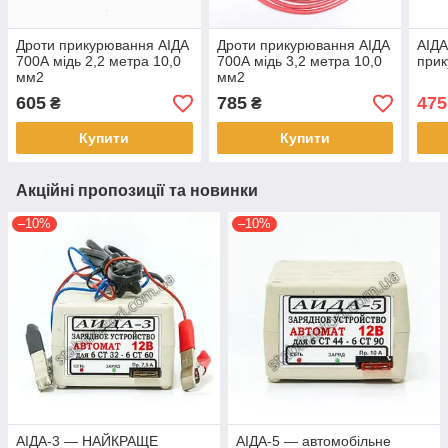
Дроти прикурювання АІДА
Дроти прикурювання АІДА
АІДА
700А мідь 2,2 метра 10,0
700А мідь 3,2 метра 10,0
при
мм2
мм2
605
785
475
₴
₴
Купити
Купити
Акційні пропозиції та новинки
–10%
–10%
АІДА-3 — НАЙКРАЩЕ
АІДА-5 — автомобільне