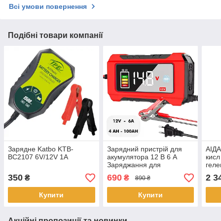
Всі умови повернення
Подібні товари компанії
Зарядне Katbo KTB-
Зарядний пристрій для
АІДА
BC2107 6V/12V 1A
акумулятора 12 В 6 А
кисл
Заряджання для
геле
автомобільного акб
AGM,
350
690
2 3
₴
₴
890 ₴
Відновлення
акум
Десульфатація
Купити
Купити
Акційні пропозиції та новинки