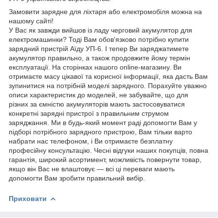
Замовити зарядне для ліхтаря або електромобіля можна на
нашому сайті!
У Вас як завжди вийшов із ладу черговий акумулятор для
електромашинки? Тоді Вам обов'язково потрібно купити
зарядний пристрій Аїду УП-6. І тепер Ви заряджатимете
акумулятор правильно, а також продовжите йому термін
експлуатації. На сторінках нашого online-магазину. Ви
отримаєте масу цікавої та корисної інформації, яка дасть Вам
зупинитися на потрібній моделі зарядного. Порахуйте уважно
описи характеристик до моделей, не забувайте, що для
різних за ємністю акумуляторів мають застосовуватися
конкретні зарядні пристрої з правильним струмом
заряджання. Ми в будь-який момент раді допомогти Вам у
підборі потрібного зарядного пристрою, Вам тільки варто
набрати нас телефоном, і Ви отримаєте безплатну
професійну консультацію. Чесні відгуки наших покупців, повна
гарантія, широкий асортимент, можливість повернути товар,
якщо він Вас не влаштовує — всі ці переваги мають
допомогти Вам зробити правильний вибір.
Приховати