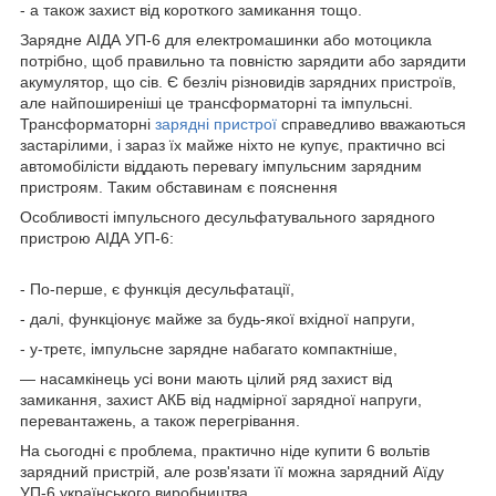
- а також захист від короткого замикання тощо.
Зарядне АІДА УП-6 для електромашинки або мотоцикла
потрібно, щоб правильно та повністю зарядити або зарядити
акумулятор, що сів. Є безліч різновидів зарядних пристроїв,
але найпоширеніші це трансформаторні та імпульсні.
Трансформаторні
зарядні пристрої
справедливо вважаються
застарілими, і зараз їх майже ніхто не купує, практично всі
автомобілісти віддають перевагу імпульсним зарядним
пристроям. Таким обставинам є пояснення
Особливості імпульсного десульфатувального зарядного
пристрою АІДА УП-6:
- По-перше, є функція десульфатації,
- далі, функціонує майже за будь-якої вхідної напруги,
- у-третє, імпульсне зарядне набагато компактніше,
— насамкінець усі вони мають цілий ряд захист від
замикання, захист АКБ від надмірної зарядної напруги,
перевантажень, а також перегрівання.
На сьогодні є проблема, практично ніде купити 6 вольтів
зарядний пристрій, але розв'язати її можна зарядний Аїду
УП-6 українського виробництва.