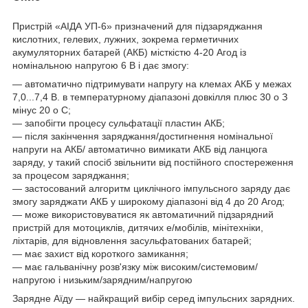
Пристрій «АІДА УП-6» призначений для підзаряджання
кислотних, гелевих, лужних, зокрема герметичних
акумуляторних батарей (АКБ) місткістю 4-20 Агод із
номінальною напругою 6 В і дає змогу:
— автоматично підтримувати напругу на клемах АКБ у межах
7,0...7,4 В. в температурному діапазоні довкілля плюс 30 o З
мінус 20 o С;
— запобігти процесу сульфатації пластин АКБ;
— після закінчення заряджання/достигнення номінальної
напруги на АКБ/ автоматично вимикати АКБ від ланцюга
заряду, у такий спосіб звільнити від постійного спостереження
за процесом заряджання;
— застосований алгоритм циклічного імпульсного заряду дає
змогу заряджати АКБ у широкому діапазоні від 4 до 20 Агод;
— може використовуватися як автоматичний підзарядний
пристрій для мотоциклів, дитячих е/мобілів, мінітехніки,
ліхтарів, для відновлення засульфатованих батарей;
— має захист від короткого замикання;
— має гальванічну розв'язку між високим/системовим/
напругою і низьким/зарядним/напругою
Зарядне Аїду — найкращий вибір серед імпульсних зарядних.