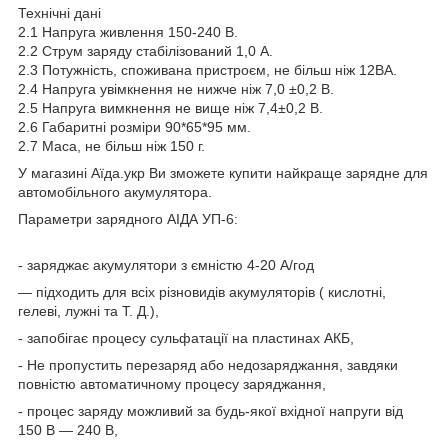
Технічні дані
2.1 Напруга живлення 150-240 В.
2.2 Струм заряду стабілізований 1,0 А.
2.3 Потужність, споживана пристроєм, не більш ніж 12ВА.
2.4 Напруга увімкнення не нижче ніж 7,0 ±0,2 В.
2.5 Напруга вимкнення не вище ніж 7,4±0,2 В.
2.6 Габаритні розміри 90*65*95 мм.
2.7 Маса, не більш ніж 150 г.
У магазині Аїда.укр Ви зможете купити найкраще зарядне для
автомобільного акумулятора.
Параметри зарядного АІДА УП-6:
- заряджає акумулятори з ємністю 4-20 А/год
— підходить для всіх різновидів акумуляторів ( кислотні,
гелеві, лужні та Т. Д.),
- запобігає процесу сульфатації на пластинах АКБ,
- Не пропустить перезаряд або недозаряджання, завдяки
повністю автоматичному процесу заряджання,
- процес заряду можливий за будь-якої вхідної напруги від
150 В — 240 В,