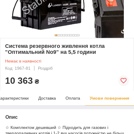
Система резервного живлення котла
"Оптимальний No9" на 5,5 години
Немає в наявності
Код: 1967-81
Роздріб
10 363
₴
арактеристики
Доставка
Оплата
Умови повернення
Опис
☆ Комплектом дешевший ☆ Підходить для газових і
твердопаливних котлів і 1-2 вух насосів потужністю не більш