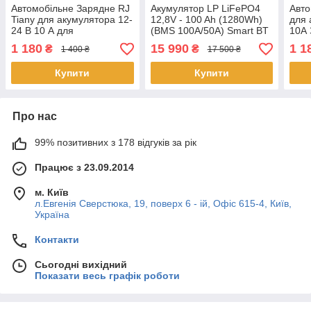
Автомобільне Зарядне RJ
Акумулятор LP LiFePO4
Авто
Tiany для акумулятора 12-
12,8V - 100 Ah (1280Wh)
для 
24 В 10 А для
(BMS 100A/50А) Smart BT
10А 
автомобільного AGM GEL
авто
1 180
15 990
1 1
₴
₴
1 400 ₴
17 500 ₴
олив'яно кислотного акб
GEL 
Купити
Купити
Про нас
99% позитивних з 178 відгуків за рік
Працює з 23.09.2014
м. Київ
л.Евгенія Сверстюка, 19, поверх 6 - ій, Офіс 615-4, Київ,
Україна
Контакти
Сьогодні вихідний
Показати весь графік роботи