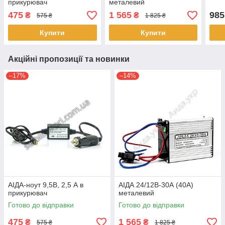
прикурювач
металевий
475
1 565
985
₴
₴
575 ₴
1 825 ₴
Купити
Купити
Акційні пропозиції та новинки
–17%
–14%
АІДА-ноут 9,5В, 2,5 А в
АІДА 24/12В-30А (40А)
прикурювач
металевий
Готово до відправки
Готово до відправки
475
1 565
₴
₴
575 ₴
1 825 ₴