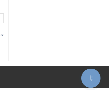
ніж
КНОПКА
ЗВ'ЯЗКУ