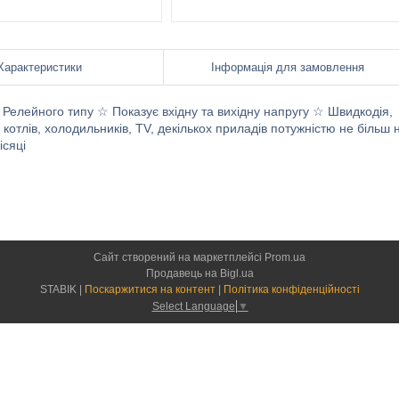
Характеристики
Інформація для замовлення
Релейного типу ☆ Показує вхідну та вихідну напругу ☆ Швидкодія,
отлів, холодильників, TV, декількох приладів потужністю не більш 
ісяці
Сайт створений на маркетплейсі
Prom.ua
Продавець на Bigl.ua
STABIK |
Поскаржитися на контент
|
Політика конфіденційності
Select Language
▼