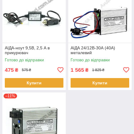
АІДА-ноут 9,5В, 2,5 А в
АІДА 24/12В-30А (40А)
прикурювач
металевий
Готово до відправки
Готово до відправки
475
1 565
₴
₴
575 ₴
1 825 ₴
Купити
Купити
–11%