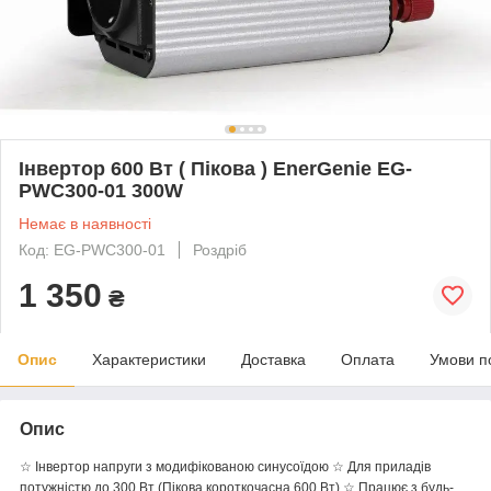
Інвертор 600 Вт ( Пікова ) EnerGenie EG-
PWC300-01 300W
Немає в наявності
Код: EG-PWC300-01
Роздріб
1 350
₴
Опис
Характеристики
Доставка
Оплата
Умови п
Опис
☆ Інвертор напруги з модифікованою синусоїдою ☆ Для приладів
потужністю до 300 Вт (Пікова короткочасна 600 Вт) ☆ Працює з будь-