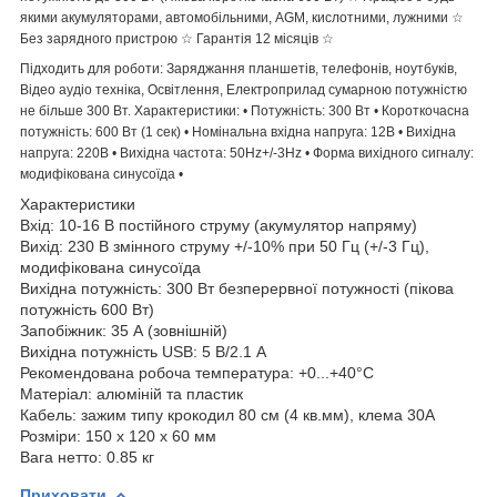
якими акумуляторами, автомобільними, AGM, кислотними, лужними ☆
Без зарядного пристрою ☆ Гарантія 12 місяців ☆
Підходить для роботи: Заряджання планшетів, телефонів, ноутбуків,
Відео аудіо техніка, Освітлення, Електроприлад сумарною потужністю
не більше 300 Вт. Характеристики: • Потужність: 300 Вт • Короткочасна
потужність: 600 Вт (1 сек) • Номінальна вхідна напруга: 12В • Вихідна
напруга: 220В • Вихідна частота: 50Hz+/-3Hz • Форма вихідного сигналу:
модифікована синусоїда •
Характеристики
Вхід: 10-16 В постійного струму (акумулятор напряму)
Вихід: 230 В змінного струму +/-10% при 50 Гц (+/-3 Гц),
модифікована синусоїда
Вихідна потужність: 300 Вт безперервної потужності (пікова
потужність 600 Вт)
Запобіжник: 35 А (зовнішній)
Вихідна потужність USB: 5 В/2.1 А
Рекомендована робоча температура: +0...+40°C
Матеріал: алюміній та пластик
Кабель: зажим типу крокодил 80 см (4 кв.мм), клема 30А
Розміри: 150 х 120 х 60 мм
Вага нетто: 0.85 кг
Приховати