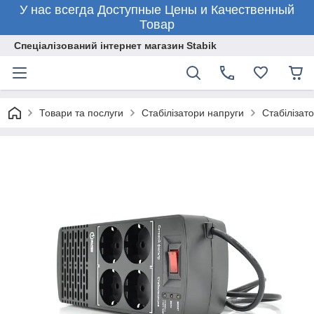
У нас всегда Доступные Цены и Качественный
Товар
Спеціалізований інтернет магазин Stabik
Товари та послуги
Стабілізатори напруги
Стабілізат