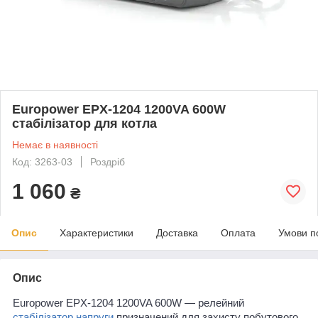
Europower EPX-1204 1200VA 600W
стабілізатор для котла
Немає в наявності
Код: 3263-03
Роздріб
1 060
₴
Опис
Характеристики
Доставка
Оплата
Умови п
Опис
Europower EPX-1204 1200VA 600W — релейний
стабілізатор напруги
призначений для захисту побутового