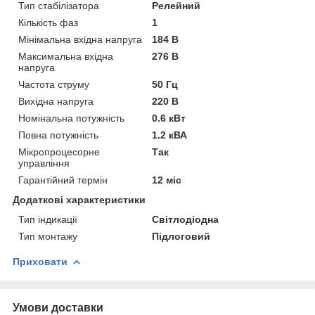
Тип стабілізатора
Релейний
Кількість фаз
1
Мінімальна вхідна напруга
184 В
Максимальна вхідна
276 В
напруга
Частота струму
50 Гц
Вихідна напруга
220 В
Номінальна потужність
0.6 кВт
Повна потужність
1.2 кВА
Мікропроцесорне
Так
управління
Гарантійний термін
12 міс
Додаткові характеристики
Тип індикації
Світлодіодна
Тип монтажу
Підлоговий
Приховати
Умови доставки