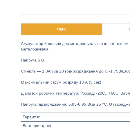
Опис
Акумулятор 6 вольтів для металошукача та іншої техніки
металошукача.
Напруга 6 В
Ємність — 1.3Ah за 20 год-розряджання до U -1.75В/Ел.б
Максимальний струм розряду 13 А (5 сек)
Діапазон робочих температур: Розряд: -20С...+60С, Заряд
Напруга підзаряджання: 6,85-6,95 В/за 25 °C. U (заряджа
Гарантія:
Вага пристрою: