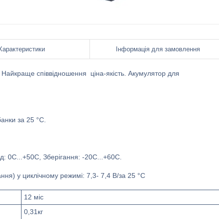
Характеристики
Інформація для замовлення
. Найкраще співвідношення ціна-якість. Акумулятор для
анки за 25 °C.
: 0С...+50С, Зберігання: -20С...+60С.
ння) у циклічному режимі: 7,3- 7,4 В/за 25 °C
12 міс
0,31кг